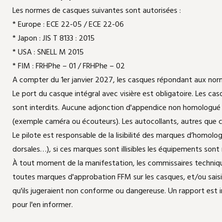
Les normes de casques suivantes sont autorisées :
* Europe : ECE 22-05 / ECE 22-06
* Japon : JIS T 8133 : 2015
* USA : SNELL M 2015
* FIM : FRHPhe – 01 / FRHPhe – 02
A compter du 1er janvier 2027, les casques répondant aux nor
Le port du casque intégral avec visière est obligatoire. Les cas
sont interdits. Aucune adjonction d'appendice non homologué n'
(exemple caméra ou écouteurs). Les autocollants, autres que ceu
Le pilote est responsable de la lisibilité des marques d’homol
dorsales…), si ces marques sont illisibles les équipements sont
À tout moment de la manifestation, les commissaires techniques 
toutes marques d'approbation FFM sur les casques, et/ou sais
qu'ils jugeraient non conforme ou dangereuse. Un rapport est
pour l'en informer.