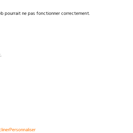
e web pourrait ne pas fonctionner correctement.
.
liner
Personnaliser