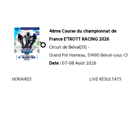
CHAMPIONNAT DE FRANCE 2025 E'TROTT RACING
4ème Course du championnat de
France E'TROTT RACING 2026
Circuit de Belval(51) -
Grand Pré Hameau, 51480 Belval-sous-Ch
Date :
07-08 Août 2026
HORAIRES
ENGAGÉS
S'INSCRIRE
INFOS
LIVE
RESULTATS