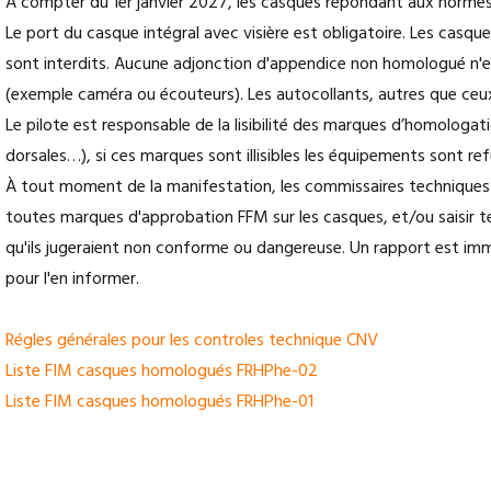
A compter du 1er janvier 2027, les casques répondant aux normes
Le port du casque intégral avec visière est obligatoire. Les casque
sont interdits. Aucune adjonction d'appendice non homologué n'est
(exemple caméra ou écouteurs). Les autocollants, autres que ceux d
Le pilote est responsable de la lisibilité des marques d’homologa
dorsales…), si ces marques sont illisibles les équipements sont re
À tout moment de la manifestation, les commissaires techniques peu
toutes marques d'approbation FFM sur les casques, et/ou saisir 
qu'ils jugeraient non conforme ou dangereuse. Un rapport est im
pour l'en informer.
Régles générales pour les controles technique CNV
Liste FIM casques homologués FRHPhe-02
Liste FIM casques homologués FRHPhe-01